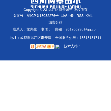
Copyright © 23-温江区博景园艺 版权所有
备案号：
蜀ICP备18032276号
网站地图
RSS
XML
城
城市分站
联系人：龙先生 电话： 邮箱：961706298@qq.com
陕
市
西
地址：成都市温江区寿安镇 全国服务热线：13518131711
分
西
技术支持：
站
安
成
都
崇
州
温
江