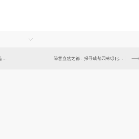
成都绿化工程：打造城市绿色生态新风貌
绿意盎然之都：探寻成都园林绿化之美